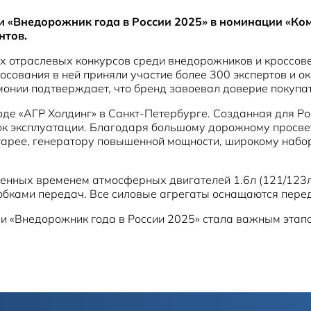
и «Внедорожник года в России 2025» в номинации «Ко
нтов.
х отраслевых конкурсов среди внедорожников и кроссовер
лосования в ней приняли участие более 300 экспертов и о
монии подтверждает, что бренд завоевал доверие покупат
воде «АГР Холдинг» в Санкт-Петербурге. Созданная для 
к эксплуатации. Благодаря большому дорожному просвет
тарее, генератору повышенной мощности, широкому набор
ренных временем атмосферных двигателей 1.6л (121/123лс)
обками передач. Все силовые агрегаты оснащаются пере
 «Внедорожник года в России 2025» стала важным этапо