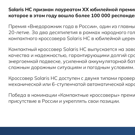
Solaris HC признан лауреатом XX юбилейной преми
которое в этом году вошло более 100 000 респонде
Премия «Внедорожник года в России», один из главны
20-летие. За два десятилетия в рамках народного го
компактного кроссовера Solaris HC в юбилейной цере
Компактный кроссовер Solaris HC выпускается на за
качества и надежностью, гарантирующими долгий сро
энергоемкой подвеске, усиленной аккумуляторной ба
сложным дорожным ситуациям и погодным условиям.
Кроссовер Solaris HC доступен с двумя типами прове
механической или 6-ступенчатой автоматической кор
Победа в номинации «Компактные кроссоверы» премии
присутствие в России и укреплять свои позиции.