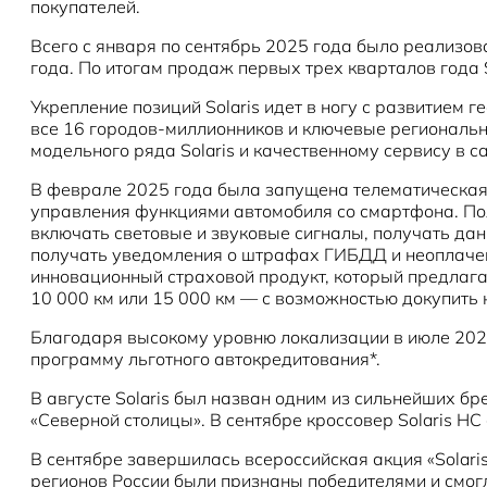
покупателей.
Всего с января по сентябрь 2025 года было реализов
года. По итогам продаж первых трех кварталов года 
Укрепление позиций Solaris идет в ногу с развитием 
все 16 городов-миллионников и ключевые региональн
модельного ряда Solaris и качественному сервису в 
В феврале 2025 года была запущена телематическая 
управления функциями автомобиля со смартфона. Пол
включать световые и звуковые сигналы, получать дан
получать уведомления о штрафах ГИБДД и неоплачен
инновационный страховой продукт, который предлагае
10 000 км или 15 000 км — с возможностью докупить 
Благодаря высокому уровню локализации в июле 2025
программу льготного автокредитования*.
В августе Solaris был назван одним из сильнейших б
«Северной столицы». В сентябре кроссовер Solaris H
В сентябре завершилась всероссийская акция «Solaris
регионов России были признаны победителями и смог