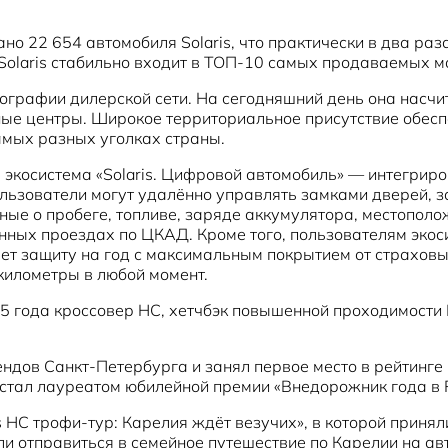
ано 22 654 автомобиля Solaris, что практически в два р
Solaris стабильно входит в ТОП-10 самых продаваемых м
географии дилерской сети. На сегодняшний день она насч
ые центры. Широкое территориальное присутствие обеспе
самых разных уголках страны.
экосистема «Solaris. Цифровой автомобиль» — интегрир
ьзователи могут удалённо управлять замками дверей, за
ные о пробеге, топливе, заряде аккумулятора, местополо
ных проездах по ЦКАД. Кроме того, пользователям экос
т защиту на год с максимальным покрытием от страховых
километры в любой момент.
 года кроссовер HC, хетчбэк повышенной проходимости 
рендов Санкт-Петербурга и занял первое место в рейтин
C стал лауреатом юбилейной премии «Внедорожник года в
 HC трофи-тур: Карелия ждёт везучих», в которой принял
ли отправиться в семейное путешествие по Карелии на ав