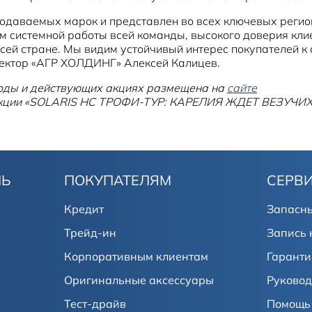
родаваемых марок и представлен во всех ключевых регио
м системной работы всей команды, высокого доверия клие
ей стране. Мы видим устойчивый интерес покупателей к а
ректор «АГР ХОЛДИНГ» Алексей Калицев.
годы и действующих акциях размещена на
сайте
 акции «SOLARIS HC ТРОФИ-ТУР: КАРЕЛИЯ ЖДЕТ ВЕЗУЧИХ
ЛЬ
ПОКУПАТЕЛЯМ
СЕРВ
Кредит
Запасны
Трейд-ин
Запись 
Корпоративным клиентам
Гаранти
Оригинальные аксессуары
Руковод
Тест-драйв
Помощь 