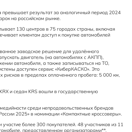
аза превышает результат за аналогичный период 2024
арок на российском рынке.
итывает 130 центров в 75 городах страны, включая
чивает клиентам доступ к покупке автомобилей
ованное заводское решение для удалённого
пускать двигатель (на автомобилях с АКПП),
жении автомобиля, а также записываться на ТО,
истемы доступен сервис «КиберКАСКО». Это
 рисков в пределах оплаченного пробега: 5 000 км,
KRX и седан KRS вошли в государственную
ге медийности среди непродовольственных брендов
 России 2025» в номинации «Компактные кроссоверы».
и участие более 300 покупателей. 48 участников из 11
томобиле, предоставленном организаторами**.