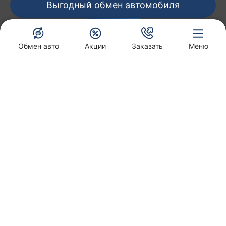
Выгодный обмен автомобиля
работу с этими файлами.
Подтвердить
Обмен авто
Акции
Заказать
Меню
Акции и Спецпредложения
Сибкар Солярис
Заказать звонок
Обменять авто
Запись на пробную поездку
Запись на сервис